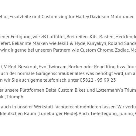
ehör, Ersatzteile und Customizing für Harley Davidson Motorräder.
ener Fertigung, wie zB Luftfilter, Breitreifen-Kits, Rasten, Heckfen
efert. Bekannte Marken wie Jekill & Hyde, Küryakyn, Roland Sands,
 wir dir gerne bei unseren Partnern wie Custom Chrome, Zodiac, Mo
ght, V-Rod, Breakout, Evo, Twincam, Rocker oder Road King bzw. To
 auch der normale Garagenschrauber alles was benötigt wird, um a
n wir Sie auch gerne telefonisch unter 05822 - 95 99 23
er unsere Plattformen Delta Custom Bikes und Lottermann´s Trium
ki, Triumph
 auch in unserer Werkstatt fachgerecht montieren lassen. Wir verf
ddeutschen Raum (Lüneburger Heide). Auch Tieferlegung, Tuning, 