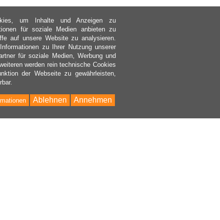
kies, um Inhalte und Anzeigen zu
ktionen für soziale Medien anbieten zu
ffe auf unsere Website zu analysieren.
nformationen zu Ihrer Nutzung unserer
rtner für soziale Medien, Werbung und
weiteren werden rein technische Cookies
nktion der Webseite zu gewährleisten,
rbar.
Ablehnen
Annehmen
rmationen
Bac
to
Top