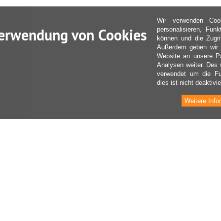
Wir verwenden Coo
erwendung von Cookies
personalisieren, Fun
können und die Zugri
Außerdem geben wir I
Website an unsere Pa
Analysen weiter. Des 
verwendet um die Fu
dies ist nicht deaktivie
Weitere Info