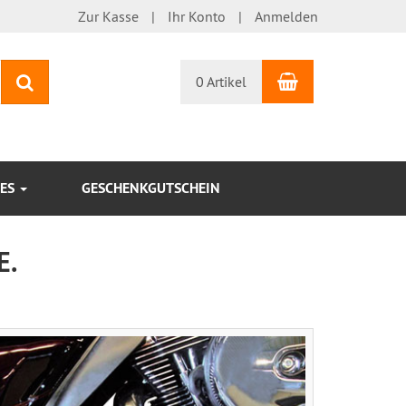
Zur Kasse
Ihr Konto
Anmelden
Warenkorb
Suchen
0 Artikel
KES
GESCHENKGUTSCHEIN
E.